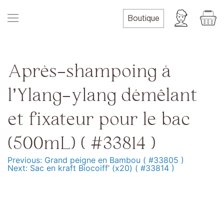
Skip
to
Boutique
content
Après-shampoing à
l’Ylang-ylang démêlant
et fixateur pour le bac
(500mL) ( #33814 )
Previous:
Grand peigne en Bambou ( #33805 )
Navigation
Next:
Sac en kraft Biocoiff’ (x20) ( #33814 )
de
l’article