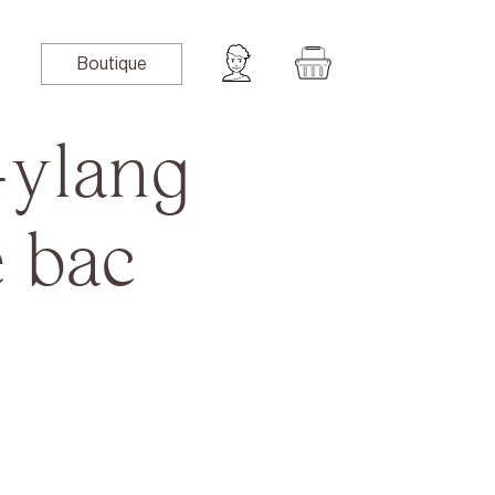
Boutique
-ylang
e bac