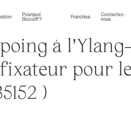
Pourquoi
Contactez-
ation
Franchise
Biocoiff’?
nous
oing à l’Ylang
fixateur pour l
5152 )