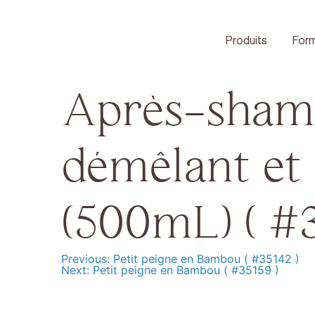
Skip
to
content
Produits
Form
Après-shamp
démêlant et 
(500mL) ( #3
Previous:
Petit peigne en Bambou ( #35142 )
Navigation
Next:
Petit peigne en Bambou ( #35159 )
de