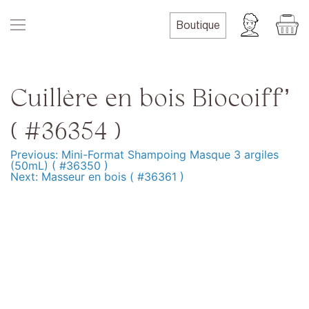
Skip
to
Boutique
content
Cuillère en bois Biocoiff’
( #36354 )
Previous:
Mini-Format Shampoing Masque 3 argiles
Navigation
(50mL) ( #36350 )
Next:
Masseur en bois ( #36361 )
de
l’article
Produits
Formation