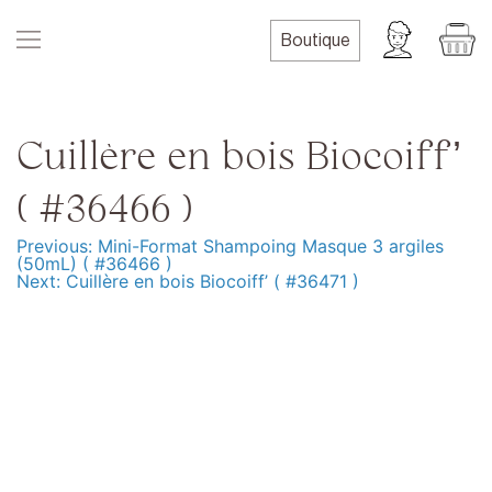
Skip
to
Boutique
content
Cuillère en bois Biocoiff’
( #36466 )
Previous:
Mini-Format Shampoing Masque 3 argiles
Navigation
(50mL) ( #36466 )
Next:
Cuillère en bois Biocoiff’ ( #36471 )
de
l’article
Produits
Formation