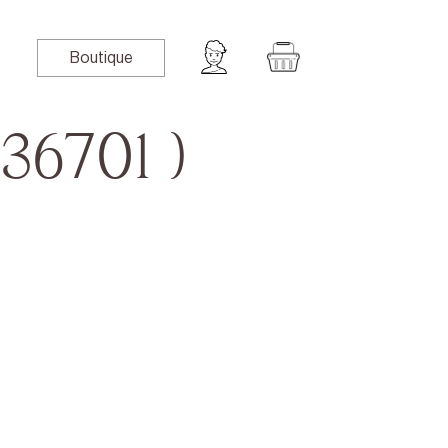
Boutique
36701 )
book