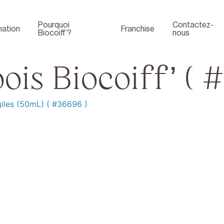
Pourquoi
Contactez-
ation
Franchise
Biocoiff’?
nous
ois Biocoiff’ ( #
iles (50mL) ( #36696 )
Boutique
Face