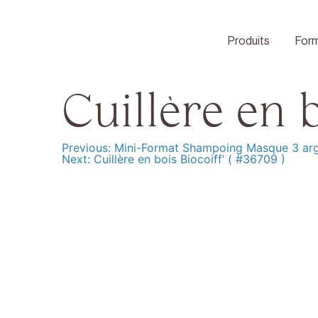
Skip
to
content
Produits
Form
Cuillère en b
Previous:
Mini-Format Shampoing Masque 3 arg
Navigation
Next:
Cuillère en bois Biocoiff’ ( #36709 )
de
l’article
Produits