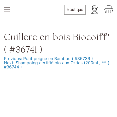
Skip
to
Boutique
content
Cuillère en bois Biocoiff’
( #36741 )
Previous:
Petit peigne en Bambou ( #36736 )
Navigation
Next:
Shampoing certifié bio aux Orties (200mL) ** (
#36744 )
de
l’article
Produits
Formation