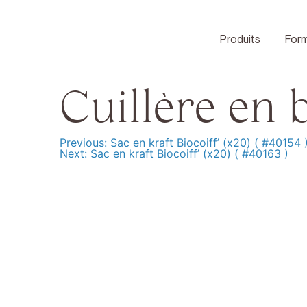
Skip
to
content
Produits
Form
Cuillère en b
Previous:
Sac en kraft Biocoiff’ (x20) ( #40154 
Navigation
Next:
Sac en kraft Biocoiff’ (x20) ( #40163 )
de
l’article
Produits