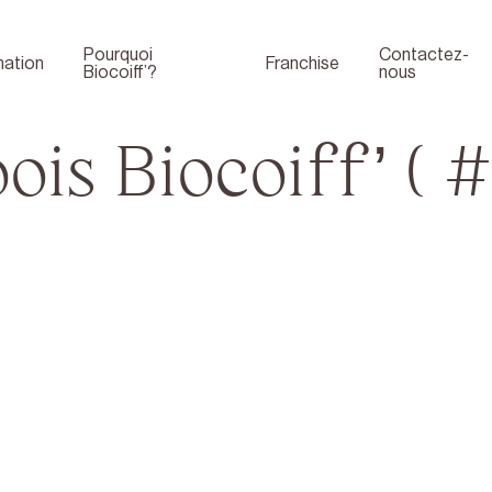
Pourquoi
Contactez-
ation
Franchise
Biocoiff’?
nous
ois Biocoiff’ ( 
)
Boutique
Face