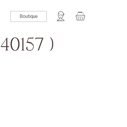
Boutique
#40157 )
book