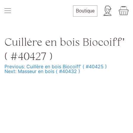
Skip
to
Boutique
content
Cuillère en bois Biocoiff’
( #40427 )
Previous:
Cuillère en bois Biocoiff’ ( #40425 )
Navigation
Next:
Masseur en bois ( #40432 )
de
l’article
Produits
Formation