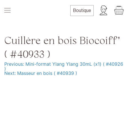
Skip
to
Boutique
content
Cuillère en bois Biocoiff’
( #40933 )
Previous:
Mini-format Ylang Ylang 30mL (x1) ( #40926
Navigation
)
Next:
Masseur en bois ( #40939 )
de
l’article
Produits
Formation