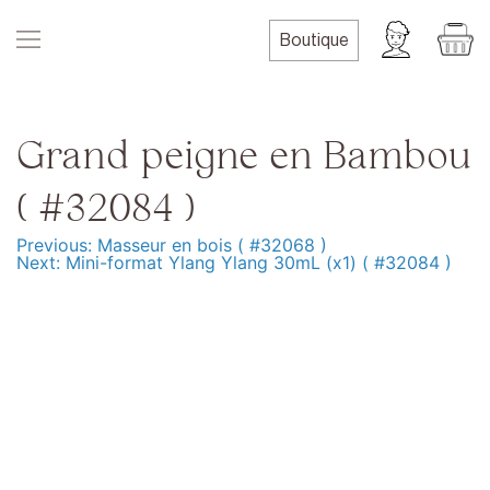
Skip
to
Boutique
content
Grand peigne en Bambou
( #32084 )
Previous:
Masseur en bois ( #32068 )
Navigation
Next:
Mini-format Ylang Ylang 30mL (x1) ( #32084 )
de
l’article
Produits
Formation