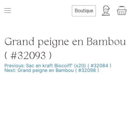
Skip
to
Boutique
content
Grand peigne en Bambou
( #32093 )
Previous:
Sac en kraft Biocoiff’ (x20) ( #32084 )
Navigation
Next:
Grand peigne en Bambou ( #32098 )
de
l’article
Produits
Formation