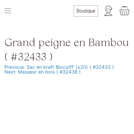
Skip
to
Boutique
content
Grand peigne en Bambou
( #32433 )
Previous:
Sac en kraft Biocoiff’ (x20) ( #32433 )
Navigation
Next:
Masseur en bois ( #32438 )
de
l’article
Produits
Formation