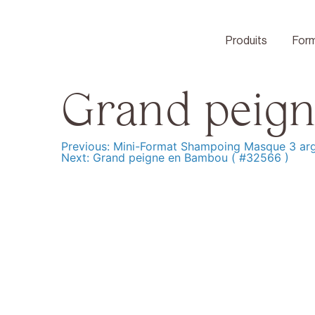
Skip
to
content
Produits
Form
Grand peign
Previous:
Mini-Format Shampoing Masque 3 arg
Navigation
Next:
Grand peigne en Bambou ( #32566 )
de
l’article
Produits