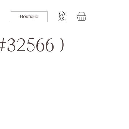
Boutique
#32566 )
book