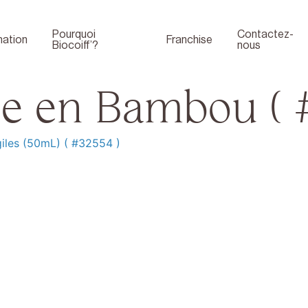
Pourquoi
Contactez-
ation
Franchise
Biocoiff’?
nous
e en Bambou ( 
iles (50mL) ( #32554 )
Boutique
Face