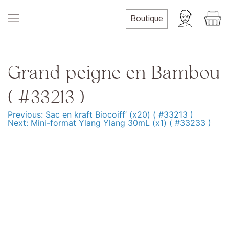
Skip
to
Boutique
content
Grand peigne en Bambou
( #33213 )
Previous:
Sac en kraft Biocoiff’ (x20) ( #33213 )
Navigation
Next:
Mini-format Ylang Ylang 30mL (x1) ( #33233 )
de
l’article
Produits
Formation