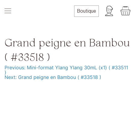
Skip
to
Boutique
content
Grand peigne en Bambou
( #33518 )
Previous:
Mini-format Ylang Ylang 30mL (x1) ( #33511
Navigation
)
Next:
Grand peigne en Bambou ( #33518 )
de
l’article
Produits
Formation