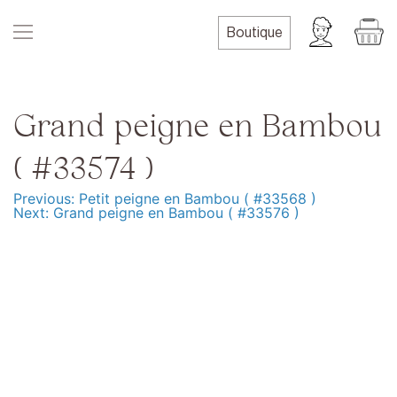
Skip
to
Boutique
content
Grand peigne en Bambou
( #33574 )
Previous:
Petit peigne en Bambou ( #33568 )
Navigation
Next:
Grand peigne en Bambou ( #33576 )
de
l’article
Produits
Formation