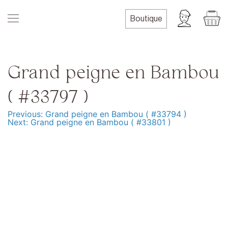
Skip
to
Boutique
content
Grand peigne en Bambou
( #33797 )
Previous:
Grand peigne en Bambou ( #33794 )
Navigation
Next:
Grand peigne en Bambou ( #33801 )
de
l’article
Produits
Formation