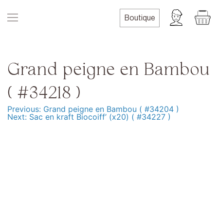
Skip
to
Boutique
content
Grand peigne en Bambou
( #34218 )
Previous:
Grand peigne en Bambou ( #34204 )
Navigation
Next:
Sac en kraft Biocoiff’ (x20) ( #34227 )
de
l’article
Produits
Formation