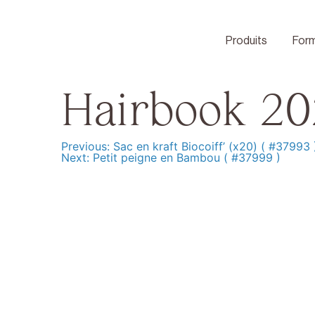
Skip
to
content
Produits
Form
Hairbook 20
Previous:
Sac en kraft Biocoiff’ (x20) ( #37993 
Navigation
Next:
Petit peigne en Bambou ( #37999 )
de
l’article
Produits