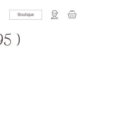
Boutique
5 )
book