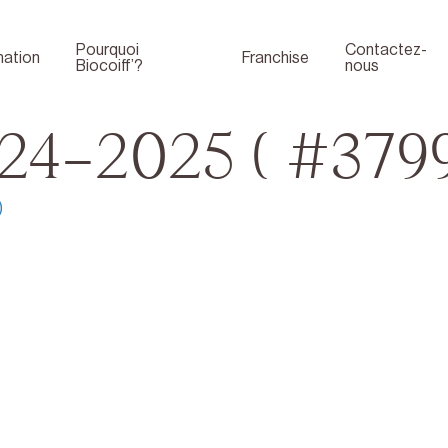
Pourquoi
Contactez-
ation
Franchise
Biocoiff’?
nous
24-2025 ( #3799
)
Boutique
Face