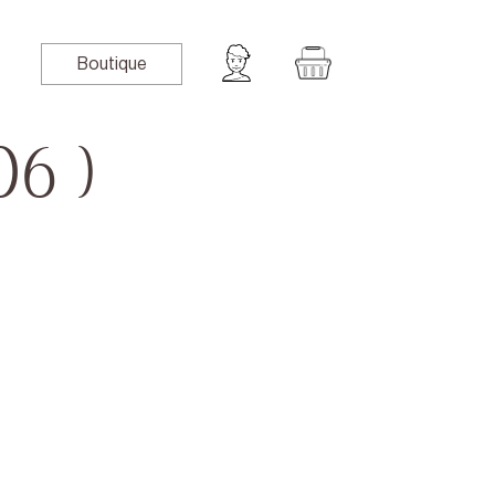
Boutique
6 )
book