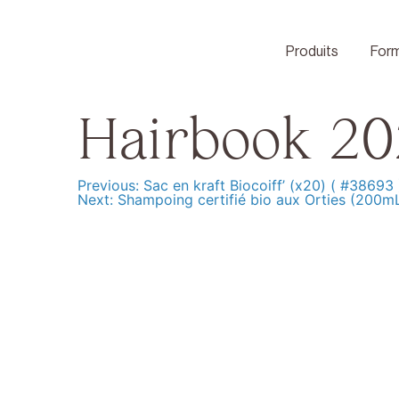
Skip
to
content
Produits
Form
Hairbook 20
Previous:
Sac en kraft Biocoiff’ (x20) ( #38693 
Navigation
Next:
Shampoing certifié bio aux Orties (200mL
de
l’article
Produits