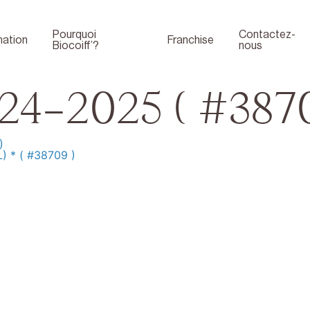
Pourquoi
Contactez-
ation
Franchise
Biocoiff’?
nous
24-2025 ( #3870
)
) * ( #38709 )
Boutique
Face