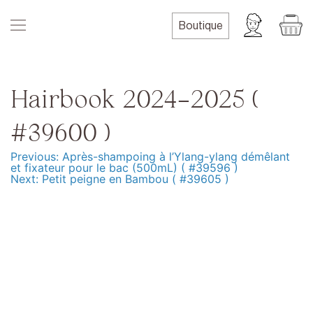
Skip
to
Boutique
content
Hairbook 2024-2025 (
#39600 )
Previous:
Après-shampoing à l’Ylang-ylang démêlant
Navigation
et fixateur pour le bac (500mL) ( #39596 )
Next:
Petit peigne en Bambou ( #39605 )
de
l’article
Produits
Formation