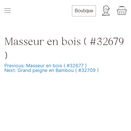
Skip
to
Boutique
content
Masseur en bois ( #32679
)
Previous:
Masseur en bois ( #32677 )
Navigation
Next:
Grand peigne en Bambou ( #32709 )
de
l’article
Produits
Formation