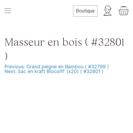
Skip
to
Boutique
content
Masseur en bois ( #32801
)
Previous:
Grand peigne en Bambou ( #32799 )
Navigation
Next:
Sac en kraft Biocoiff’ (x20) ( #32801 )
de
l’article
Produits
Formation