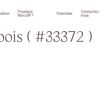
Pourquoi
Contactez-
ation
Franchise
Biocoiff’?
nous
ois ( #33372 )
Boutique
Face