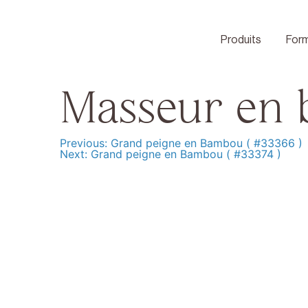
Skip
to
content
Produits
Form
Masseur en b
Previous:
Grand peigne en Bambou ( #33366 )
Navigation
Next:
Grand peigne en Bambou ( #33374 )
de
l’article
Produits