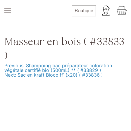
Skip
to
Boutique
content
Masseur en bois ( #33833
)
Previous:
Shampoing bac préparateur coloration
Navigation
végétale certifié bio (500mL) ** ( #33829 )
Next:
Sac en kraft Biocoiff’ (x20) ( #33836 )
de
l’article
Produits
Formation