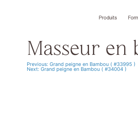
Skip
to
content
Produits
Form
Masseur en b
Previous:
Grand peigne en Bambou ( #33995 )
Navigation
Next:
Grand peigne en Bambou ( #34004 )
de
l’article
Produits