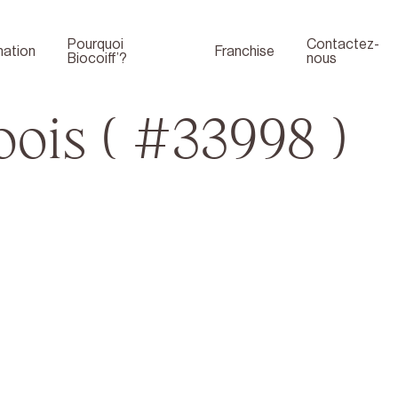
Pourquoi
Contactez-
ation
Franchise
Biocoiff’?
nous
ois ( #33998 )
Boutique
Face