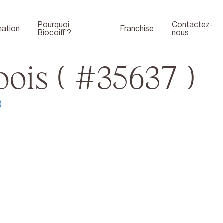
Pourquoi
Contactez-
ation
Franchise
Biocoiff’?
nous
ois ( #35637 )
)
Boutique
Face