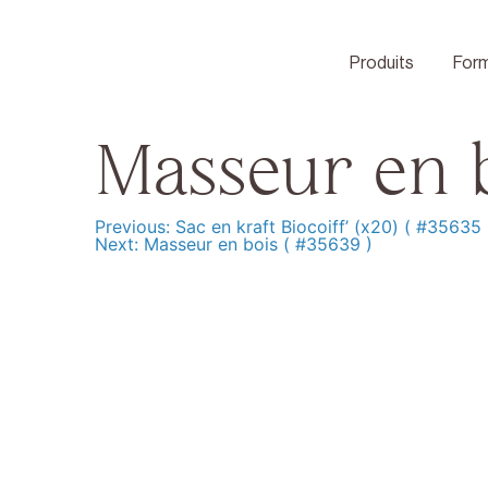
Skip
to
content
Produits
Form
Masseur en b
Previous:
Sac en kraft Biocoiff’ (x20) ( #35635 
Navigation
Next:
Masseur en bois ( #35639 )
de
l’article
Produits