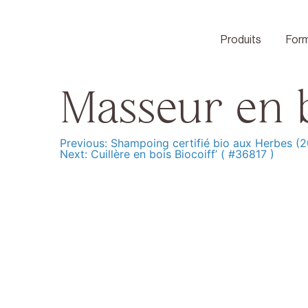
Skip
to
content
Produits
Form
Masseur en b
Previous:
Shampoing certifié bio aux Herbes (
Navigation
Next:
Cuillère en bois Biocoiff’ ( #36817 )
de
l’article
Produits