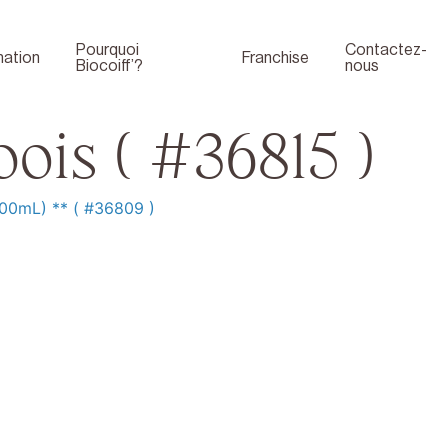
Pourquoi
Contactez-
ation
Franchise
Biocoiff’?
nous
ois ( #36815 )
200mL) ** ( #36809 )
Boutique
Face