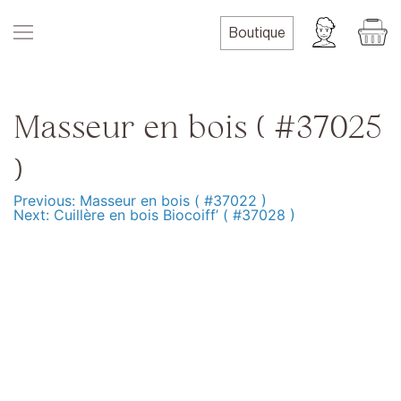
Skip
to
Boutique
content
Masseur en bois ( #37025
)
Previous:
Masseur en bois ( #37022 )
Navigation
Next:
Cuillère en bois Biocoiff’ ( #37028 )
de
l’article
Produits
Formation