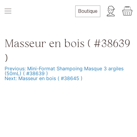
Skip
to
Boutique
content
Masseur en bois ( #38639
)
Previous:
Mini-Format Shampoing Masque 3 argiles
Navigation
(50mL) ( #38639 )
Next:
Masseur en bois ( #38645 )
de
l’article
Produits
Formation