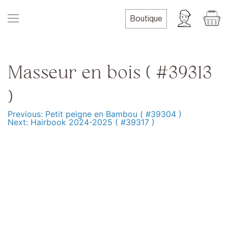
Skip
to
Boutique
content
Masseur en bois ( #39313
)
Previous:
Petit peigne en Bambou ( #39304 )
Navigation
Next:
Hairbook 2024-2025 ( #39317 )
de
l’article
Produits
Formation