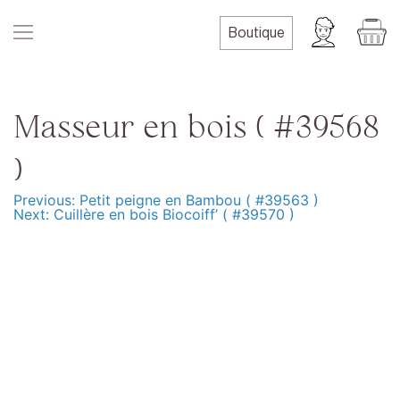
Skip
to
Boutique
content
Masseur en bois ( #39568
)
Previous:
Petit peigne en Bambou ( #39563 )
Navigation
Next:
Cuillère en bois Biocoiff’ ( #39570 )
de
l’article
Produits
Formation