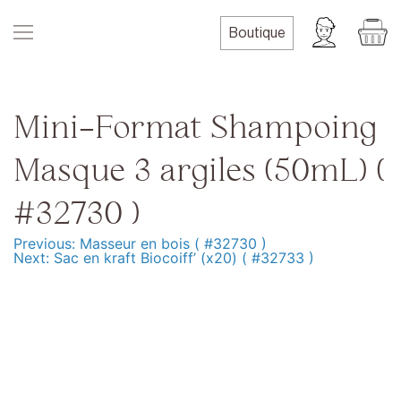
Skip
to
Boutique
content
Mini-Format Shampoing
Masque 3 argiles (50mL) (
#32730 )
Previous:
Masseur en bois ( #32730 )
Navigation
Next:
Sac en kraft Biocoiff’ (x20) ( #32733 )
de
l’article
Produits