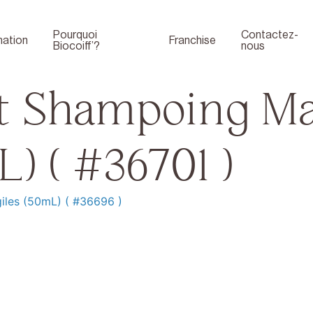
Pourquoi
Contactez-
ation
Franchise
Biocoiff’?
nous
t Shampoing Ma
L) ( #36701 )
iles (50mL) ( #36696 )