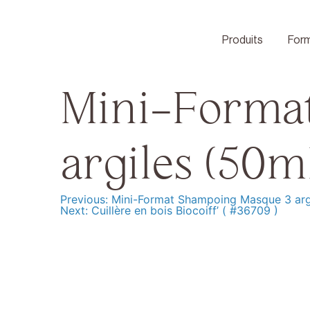
Skip
to
content
Produits
Form
Mini-Forma
argiles (50m
Previous:
Mini-Format Shampoing Masque 3 arg
Navigation
Next:
Cuillère en bois Biocoiff’ ( #36709 )
de
l’article