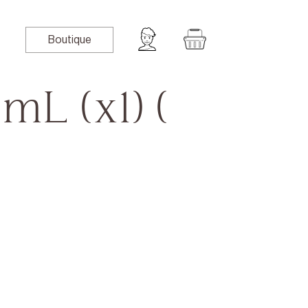
Boutique
mL (x1) (