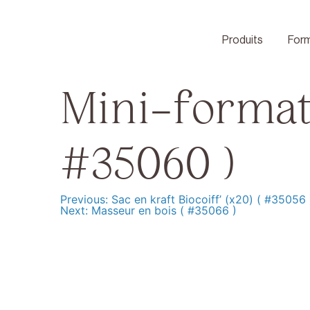
Skip
to
content
Produits
Form
Mini-format
#35060 )
Previous:
Sac en kraft Biocoiff’ (x20) ( #35056 
Navigation
Next:
Masseur en bois ( #35066 )
de
l’article