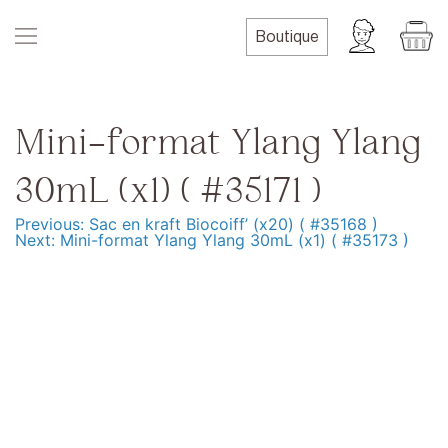
Skip
to
Boutique
content
Mini-format Ylang Ylang
30mL (x1) ( #35171 )
Previous:
Sac en kraft Biocoiff’ (x20) ( #35168 )
Navigation
Next:
Mini-format Ylang Ylang 30mL (x1) ( #35173 )
de
l’article
Produits
Formation