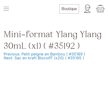
Skip
to
Boutique
content
Mini-format Ylang Ylang
30mL (x1) ( #35192 )
Previous:
Petit peigne en Bambou ( #35189 )
Navigation
Next:
Sac en kraft Biocoiff’ (x20) ( #35195 )
de
l’article
Produits
Formation