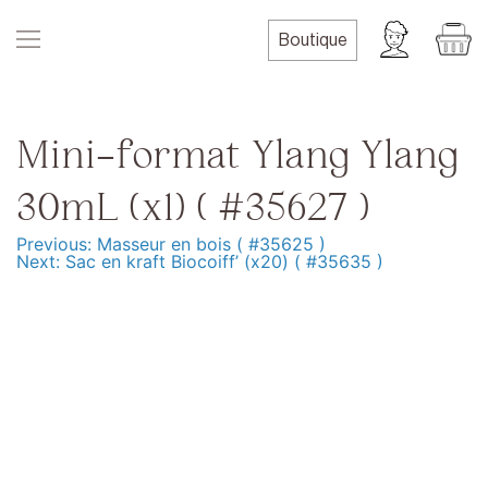
Skip
to
Boutique
content
Mini-format Ylang Ylang
30mL (x1) ( #35627 )
Previous:
Masseur en bois ( #35625 )
Navigation
Next:
Sac en kraft Biocoiff’ (x20) ( #35635 )
de
l’article
Produits
Formation