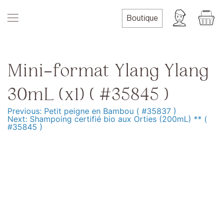
Skip
to
Boutique
content
Mini-format Ylang Ylang
30mL (x1) ( #35845 )
Previous:
Petit peigne en Bambou ( #35837 )
Navigation
Next:
Shampoing certifié bio aux Orties (200mL) ** (
#35845 )
de
l’article
Produits
Formation