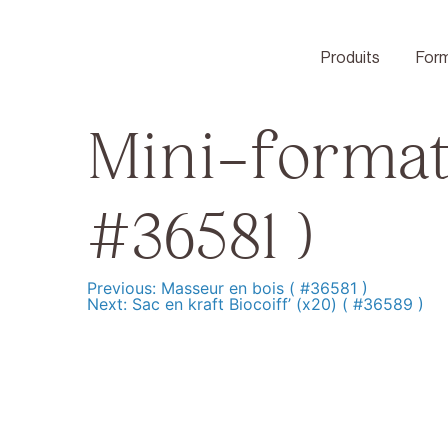
Skip
to
content
Produits
Form
Mini-format
#36581 )
Previous:
Masseur en bois ( #36581 )
Navigation
Next:
Sac en kraft Biocoiff’ (x20) ( #36589 )
de
l’article