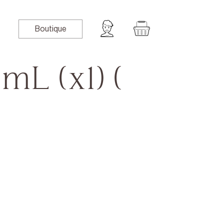
Boutique
mL (x1) (