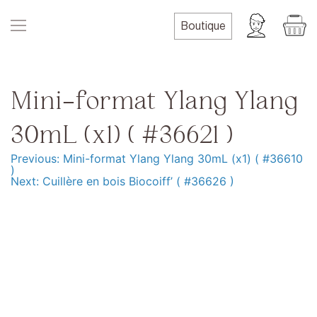
Skip
to
Boutique
content
Mini-format Ylang Ylang
30mL (x1) ( #36621 )
Previous:
Mini-format Ylang Ylang 30mL (x1) ( #36610
Navigation
)
Next:
Cuillère en bois Biocoiff’ ( #36626 )
de
l’article
Produits
Formation