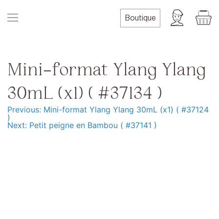
Skip
to
Boutique
content
Mini-format Ylang Ylang
30mL (x1) ( #37134 )
Previous:
Mini-format Ylang Ylang 30mL (x1) ( #37124
Navigation
)
Next:
Petit peigne en Bambou ( #37141 )
de
l’article
Produits
Formation