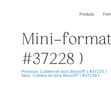
Skip
to
content
Produits
Form
Mini-format
#37228 )
Previous:
Cuillère en bois Biocoiff’ ( #37225 )
Navigation
Next:
Cuillère en bois Biocoiff’ ( #37234 )
de
l’article