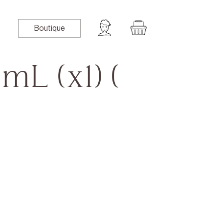
Boutique
mL (x1) (