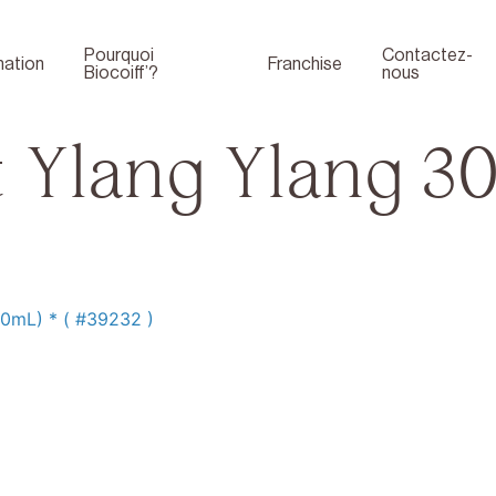
Pourquoi
Contactez-
ation
Franchise
Biocoiff’?
nous
 Ylang Ylang 30
00mL) * ( #39232 )