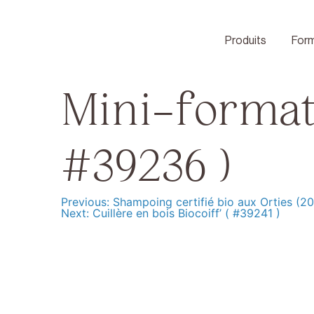
Skip
to
content
Produits
Form
Mini-format
#39236 )
Previous:
Shampoing certifié bio aux Orties (2
Navigation
Next:
Cuillère en bois Biocoiff’ ( #39241 )
de
l’article