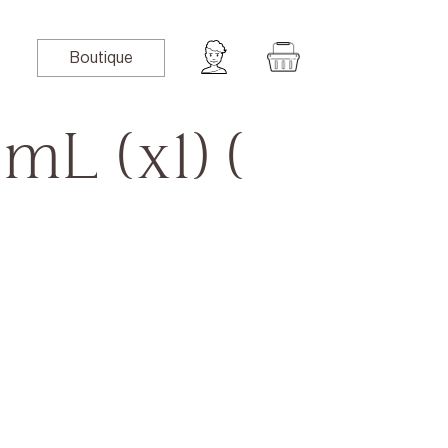
Boutique
mL (x1) (