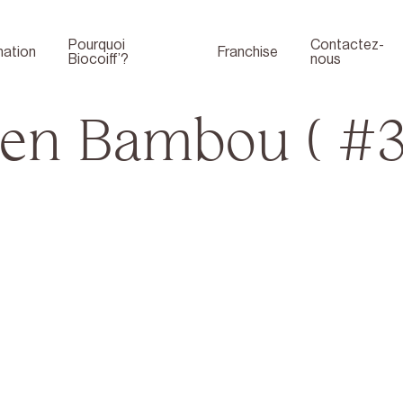
Pourquoi
Contactez-
ation
Franchise
Biocoiff’?
nous
 en Bambou ( #34
Boutique
Face