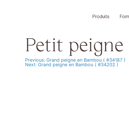
Skip
to
content
Produits
Form
Petit peigne
Previous:
Grand peigne en Bambou ( #34187 )
Navigation
Next:
Grand peigne en Bambou ( #34202 )
de
l’article
Produits