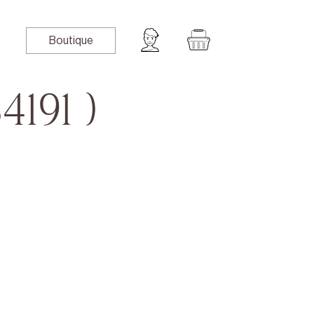
Boutique
191 )
book