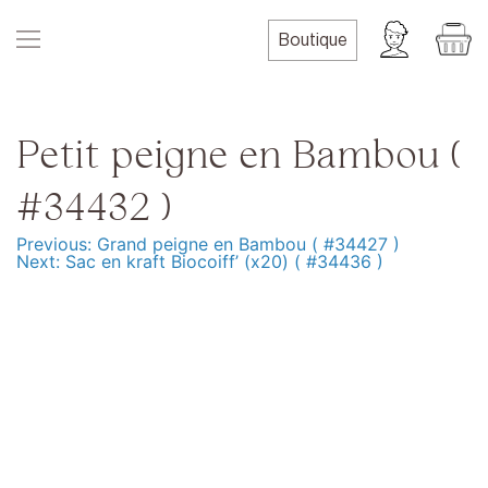
Skip
to
Boutique
content
Petit peigne en Bambou (
#34432 )
Previous:
Grand peigne en Bambou ( #34427 )
Navigation
Next:
Sac en kraft Biocoiff’ (x20) ( #34436 )
de
l’article
Produits
Formation