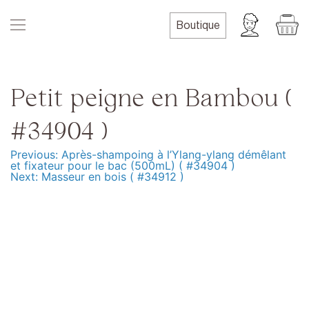
Skip
to
Boutique
content
Petit peigne en Bambou (
#34904 )
Previous:
Après-shampoing à l’Ylang-ylang démêlant
Navigation
et fixateur pour le bac (500mL) ( #34904 )
Next:
Masseur en bois ( #34912 )
de
l’article
Produits
Formation