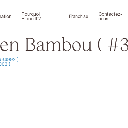
Pourquoi
Contactez-
ation
Franchise
Biocoiff’?
nous
 en Bambou ( #3
 #34992 )
003 )
Boutique
Face