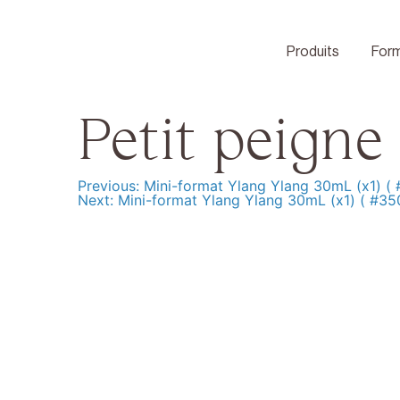
Skip
to
content
Produits
Form
Petit peigne
Previous:
Mini-format Ylang Ylang 30mL (x1) (
Navigation
Next:
Mini-format Ylang Ylang 30mL (x1) ( #35
de
l’article
Produits