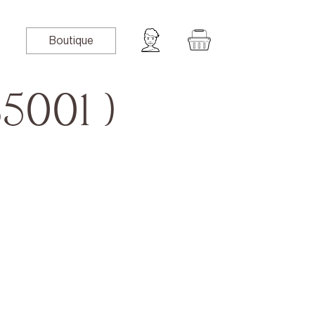
Boutique
5001 )
book