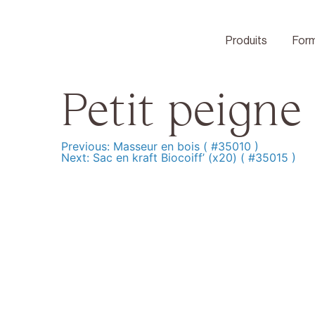
Skip
to
content
Produits
Form
Petit peigne
Previous:
Masseur en bois ( #35010 )
Navigation
Next:
Sac en kraft Biocoiff’ (x20) ( #35015 )
de
l’article
Produits