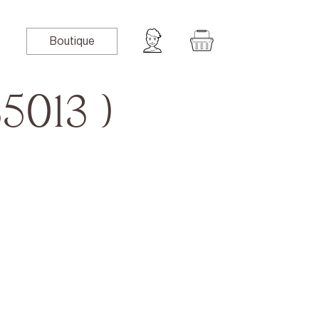
Boutique
5013 )
book