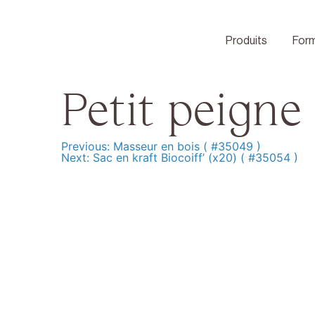
Skip
to
content
Produits
Form
Petit peigne
Previous:
Masseur en bois ( #35049 )
Navigation
Next:
Sac en kraft Biocoiff’ (x20) ( #35054 )
de
l’article
Produits