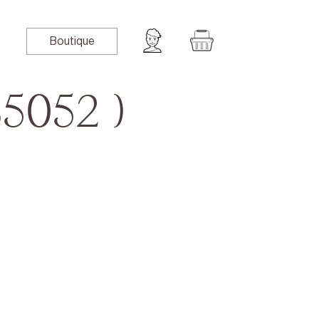
Boutique
5052 )
book